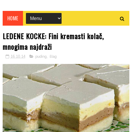
HOME
LEDENE KOCKE: Fini kremasti kolač,
mnogima najdraži
16.10.14
puding
,
šlag