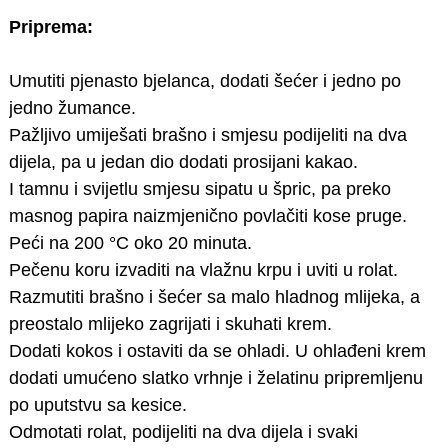
Priprema:
Umutiti pjenasto bjelanca, dodati šećer i jedno po
jedno žumance.
Pažljivo umiješati brašno i smjesu podijeliti na dva
dijela, pa u jedan dio dodati prosijani kakao.
I tamnu i svijetlu smjesu sipatu u špric, pa preko
masnog papira naizmjenično povlačiti kose pruge.
Peći na 200 °C oko 20 minuta.
Pečenu koru izvaditi na vlažnu krpu i uviti u rolat.
Razmutiti brašno i šećer sa malo hladnog mlijeka, a
preostalo mlijeko zagrijati i skuhati krem.
Dodati kokos i ostaviti da se ohladi. U ohlađeni krem
dodati umućeno slatko vrhnje i želatinu pripremljenu
po uputstvu sa kesice.
Odmotati rolat, podijeliti na dva dijela i svaki