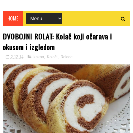
HOME
DVOBOJNI ROLAT: Kolač koji očarava i
okusom i izgledom
2.12.14
kakao
,
Kolači
,
Rolade