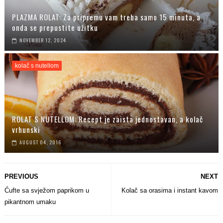
PLAZMA ROLAT: Za pripremu vam treba samo 15 minuta, a
onda se prepustite užitku
NOVEMBER 12, 2024
kolač s nutellom
ROLAT S NUTELLOM: Recept je zaista jednostavan, a kolač
vrhunski
AUGUST 04, 2016
PREVIOUS
NEXT
Ćufte sa svježom paprikom u
Kolač sa orasima i instant kavom
pikantnom umaku