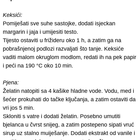
Keksići:
Pomiješati sve suhe sastojke, dodati isjeckan
margarin i jaja i umijesiti testo.
Tijesto ostaviti u frižideru oko 1 h, a zatim ga na
pobrašnjenoj podlozi razvaljati što tanje. Keksiće
vaditi malom okruglom modlom, redati ih na pek papir
i peći na 190 °C oko 10 min.
Pjena:
Želatin natopiti sa 4 kašike hladne vode. Vodu, med i
šećer prokuhati do tačke ključanja, a zatim ostaviti da
vri jos 5 min.
Skloniti s vatre i dodati želatin. Posebno umutiti
bjelanca u čvrst snijeg, a zatim postepeno sipati vruć
sirup uz stalno muiješanje. Dodati ekstrakt od vanile i