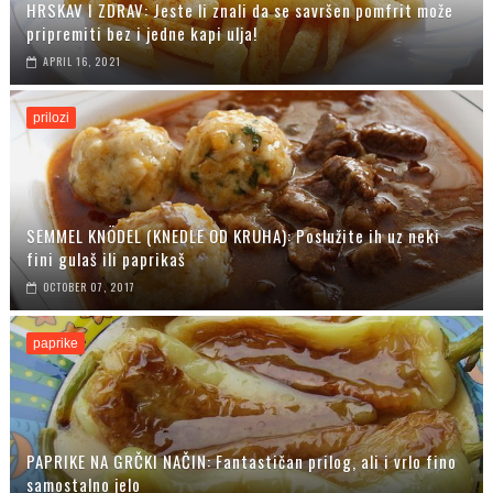
HRSKAV I ZDRAV: Jeste li znali da se savršen pomfrit može
pripremiti bez i jedne kapi ulja!
APRIL 16, 2021
prilozi
SEMMEL KNÖDEL (KNEDLE OD KRUHA): Poslužite ih uz neki
fini gulaš ili paprikaš
OCTOBER 07, 2017
paprike
PAPRIKE NA GRČKI NAČIN: Fantastičan prilog, ali i vrlo fino
samostalno jelo