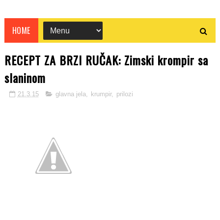
HOME
RECEPT ZA BRZI RUČAK: Zimski krompir sa
slaninom
21.3.15
glavna jela
,
krumpir
,
prilozi