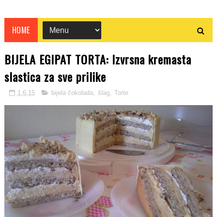
HOME
BIJELA EGIPAT TORTA: Izvrsna kremasta
slastica za sve prilike
1.6.15
bijela čokolada
,
šlag
,
Torte