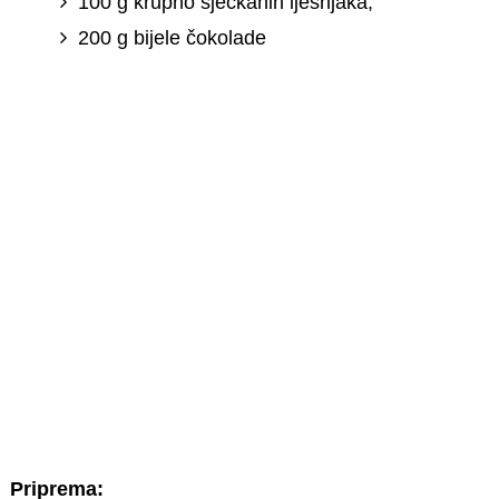
100 g krupno sjeckanih lješnjaka,
200 g bijele čokolade
Priprema: