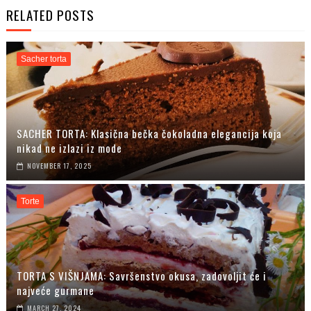
RELATED POSTS
Sacher torta
SACHER TORTA: Klasična bečka čokoladna elegancija koja
nikad ne izlazi iz mode
NOVEMBER 17, 2025
Torte
TORTA S VIŠNJAMA: Savršenstvo okusa, zadovoljit će i
najveće gurmane
MARCH 27, 2024