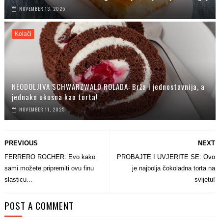
NOVEMBER 13, 2025
Kolači
NEODOLJIVA SCHWARZWALD ROLADA: Brža i jednostavnija, a
jednako ukusna kao torta!
NOVEMBER 11, 2025
PREVIOUS
NEXT
FERRERO ROCHER: Evo kako
PROBAJTE I UVJERITE SE: Ovo
sami možete pripremiti ovu finu
je najbolja čokoladna torta na
slasticu...
svijetu!
POST A COMMENT