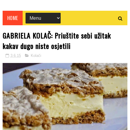
HOME
GABRIELA KOLAČ: Priuštite sebi užitak
kakav dugo niste osjetili
3.6.15
Kolači