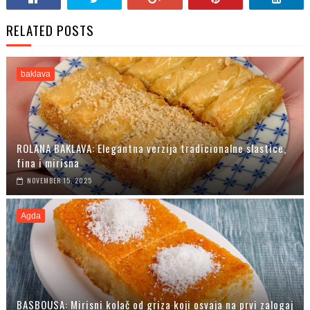
RELATED POSTS
baklava
ROLANA BAKLAVA: Elegantna verzija tradicionalne slastice,
fina i mirisna
NOVEMBER 15, 2025
Agda
BASBOUSA: Mirisni kolač od griza koji osvaja na prvi zalogaj