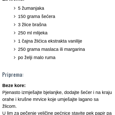
5 žumanjaka
150 grama šećera
3 žlice brašna
250 ml mlijeka
1 čajna žlićica ekstrakta vanilije
250 grama maslaca ili margarina
po želji malo ruma
Priprema:
Beze kore:
Pjenasto izmješajte bjelanjke, dodajte šećer i na kraju
orahe i krušne mrvice koje umješajte lagano sa
žlicom.
U lim za pečenje veličine pećnice stavite pek papir pa