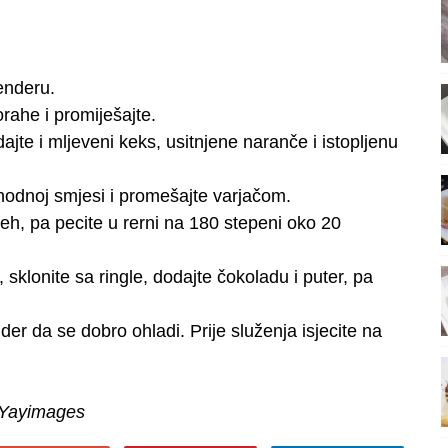
enderu.
ahe i promiješajte.
te i mljeveni keks, usitnjene naranče i istopljenu
hodnoj smjesi i promešajte varjačom.
h, pa pecite u rerni na 180 stepeni oko 20
klonite sa ringle, dodajte čokoladu i puter, pa
ider da se dobro ohladi. Prije služenja isjecite na
/Yayimages