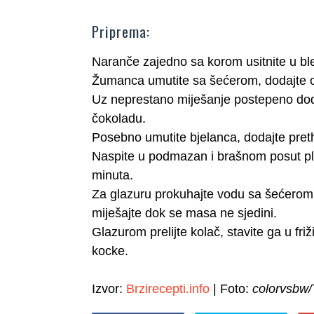
Priprema:
Naranče zajedno sa korom usitnite u bl
Žumanca umutite sa šećerom, dodajte or
Uz neprestano miješanje postepeno dodaj
čokoladu.
Posebno umutite bjelanca, dodajte pret
Naspite u podmazan i brašnom posut ple
minuta.
Za glazuru prokuhajte vodu sa šećerom, s
miješajte dok se masa ne sjedini.
Glazurom prelijte kolač, stavite ga u friž
kocke.
Izvor:
Brzirecepti.info
| Foto:
colorvsbw