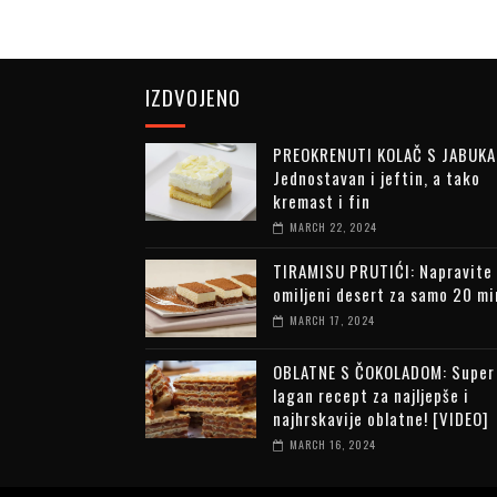
IZDVOJENO
PREOKRENUTI KOLAČ S JABUKA
Jednostavan i jeftin, a tako
kremast i fin
MARCH 22, 2024
TIRAMISU PRUTIĆI: Napravite
omiljeni desert za samo 20 m
MARCH 17, 2024
OBLATNE S ČOKOLADOM: Super
lagan recept za najljepše i
najhrskavije oblatne! [VIDEO]
MARCH 16, 2024