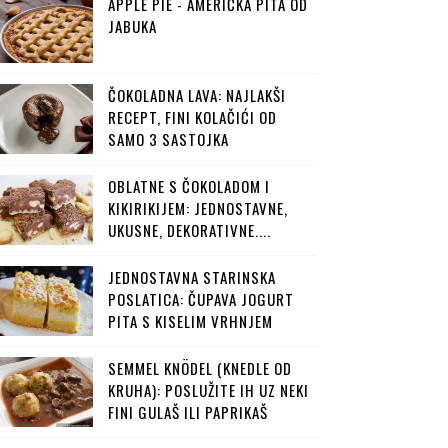
APPLE PIE - AMERIČKA PITA OD
JABUKA
ČOKOLADNA LAVA: NAJLAKŠI
RECEPT, FINI KOLAČIĆI OD
SAMO 3 SASTOJKA
OBLATNE S ČOKOLADOM I
KIKIRIKIJEM: JEDNOSTAVNE,
UKUSNE, DEKORATIVNE....
JEDNOSTAVNA STARINSKA
POSLATICA: ČUPAVA JOGURT
PITA S KISELIM VRHNJEM
SEMMEL KNÖDEL (KNEDLE OD
KRUHA): POSLUŽITE IH UZ NEKI
FINI GULAŠ ILI PAPRIKAŠ