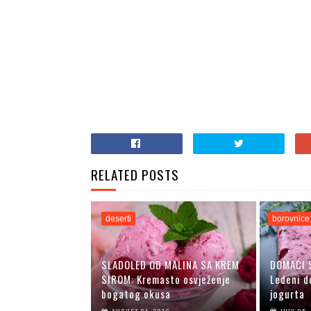
RELATED POSTS
deserti
borovnice
SLADOLED OD MALINA SA KREM
DOMAĆI 
SIROM: Kremasto osvježenje
Ledeni d
bogatog okusa
jogurta