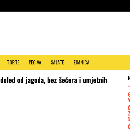
TORTE
PECIVA
SALATE
ZIMNICA
led od jagoda, bez šećera i umjetnih