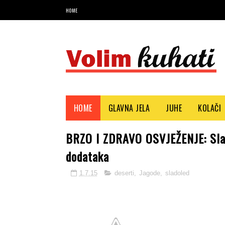
HOME
Najbolji recepti i savjeti
HOME
GLAVNA JELA
JUHE
KOLAČI
BRZO I ZDRAVO OSVJEŽENJE: Slado
dodataka
1.7.15
deserti
,
Jagode
,
sladoled