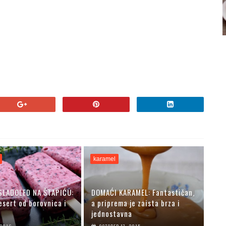
karamel
SLADOLED NA ŠTAPIĆU:
DOMAĆI KARAMEL: Fantastičan,
esert od borovnica i
a priprema je zaista brza i
jednostavna