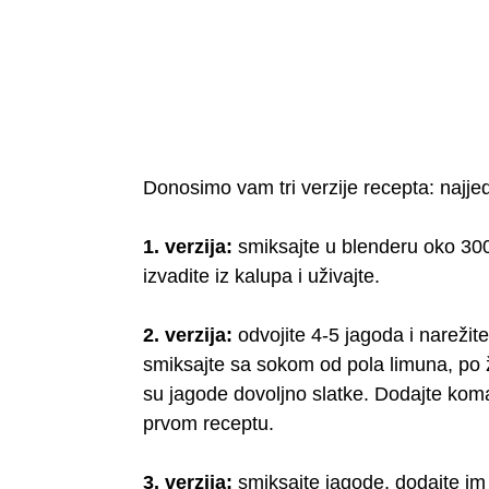
Donosimo vam tri verzije recepta: najjed
1. verzija:
smiksajte u blenderu oko 300 
izvadite iz kalupa i uživajte.
2. verzija:
odvojite 4-5 jagoda i narežite
smiksajte sa sokom od pola limuna, po ž
su jagode dovoljno slatke. Dodajte komad
prvom receptu.
3. verzija:
smiksajte jagode, dodajte im 2