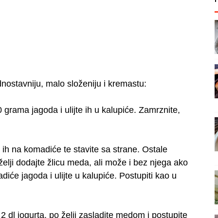
nostavniju, malo složeniju i kremastu:
grama jagoda i ulijte ih u kalupiće. Zamrznite,
 ih na komadiće te stavite sa strane. Ostale
elji dodajte žlicu meda, ali može i bez njega ako
iće jagoda i ulijte u kalupiće. Postupiti kao u
 dl jogurta, po želji zasladite medom i postupite