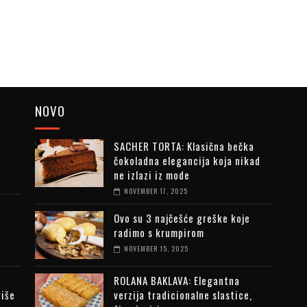
NOVO
SACHER TORTA: Klasična bečka
čokoladna elegancija koja nikad
ne izlazi iz mode
NOVEMBER 17, 2025
Ovo su 3 najčešće greške koje
radimo s krumpirom
NOVEMBER 15, 2025
ROLANA BAKLAVA: Elegantna
riše
verzija tradicionalne slastice,