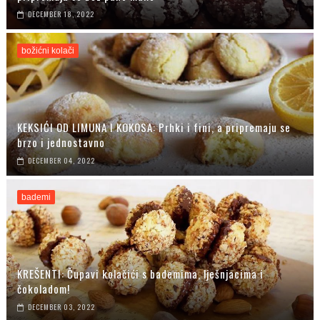
DECEMBER 18, 2022
božićni kolači
KEKSIĆI OD LIMUNA I KOKOSA: Prhki i fini, a pripremaju se
brzo i jednostavno
DECEMBER 04, 2022
bademi
KREŠENTI: Čupavi kolačići s bademima, lješnjacima i
čokoladom!
DECEMBER 03, 2022