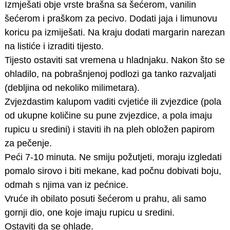
Izmješati obje vrste brašna sa šećerom, vanilin
šećerom i praškom za pecivo. Dodati jaja i limunovu
koricu pa izmiješati. Na kraju dodati margarin narezan
na listiće i izraditi tijesto.
Tijesto ostaviti sat vremena u hladnjaku. Nakon što se
ohladilo, na pobrašnjenoj podlozi ga tanko razvaljati
(debljina od nekoliko milimetara).
Zvjezdastim kalupom vaditi cvjetiće ili zvjezdice (pola
od ukupne količine su pune zvjezdice, a pola imaju
rupicu u sredini) i staviti ih na pleh obložen papirom
za pečenje.
Peći 7-10 minuta. Ne smiju požutjeti, moraju izgledati
pomalo sirovo i biti mekane, kad počnu dobivati boju,
odmah s njima van iz pećnice.
Vruće ih obilato posuti šećerom u prahu, ali samo
gornji dio, one koje imaju rupicu u sredini.
Ostaviti da se ohlade.