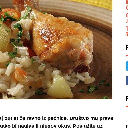
ovaj put stiže ravno iz pećnice. Društvo mu prave
, kako bi naglasili njegov okus. Poslužite uz