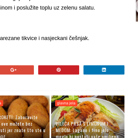
nom i poslužite toplu uz zelenu salatu.
arezane tikvice i nasjeckani češnjak.
a
glavna jela
ROKETI: Zaboravite
 ove možete bez
PILEĆA PRSA S LIMUNOM I
sti jer znate što ste u
MEDOM: Lagano i fino jelo,
li!
moglo bi postati vaše omiljeno