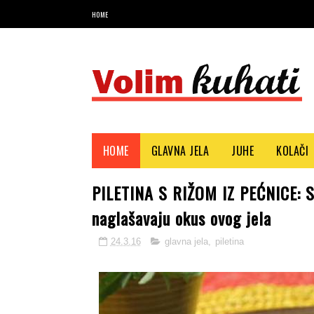
HOME
Najbolji recepti i savjeti
HOME
GLAVNA JELA
JUHE
KOLAČI
PILETINA S RIŽOM IZ PEĆNICE: Svj
naglašavaju okus ovog jela
24.3.16
glavna jela
,
piletina