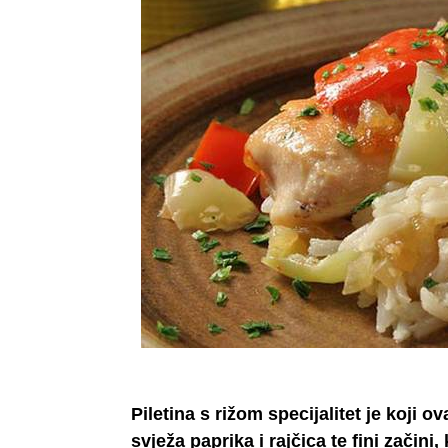
Piletina s rižom specijalitet je koji 
svježa paprika i rajčica te fini začini