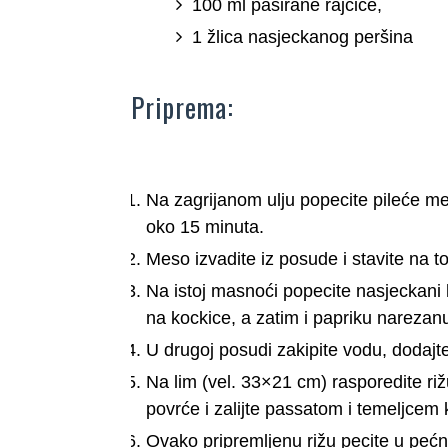
100 ml pasirane rajčice,
1 žlica nasjeckanog peršina
Priprema:
Na zagrijanom ulju popecite pileće mes
oko 15 minuta.
Meso izvadite iz posude i stavite na t
Na istoj masnoći popecite nasjeckani l
na kockice, a zatim i papriku narezanu
U drugoj posudi zakipite vodu, dodajte
Na lim (vel. 33×21 cm) rasporedite rižu
povrće i zalijte passatom i temeljcem k
Ovako pripremljenu rižu pecite u pećn