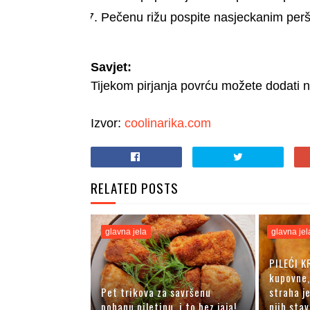
Pečenu rižu pospite nasjeckanim perši
Savjet:
Tijekom pirjanja povrću možete dodati n
Izvor:
coolinarika.com
RELATED POSTS
glavna jela
glavna jel
PILEĆI K
kupovne,
Pet trikova za savršenu
straha je
pohanu piletinu, i to bez jaja!
njih stavi