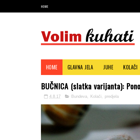
HOME
Najbolji recepti i savjeti
HOME
GLAVNA JELA
JUHE
KOLAČI
BUČNICA (slatka varijanta): Pon
4.8.17
Bundeva
,
Kolači
,
predjela