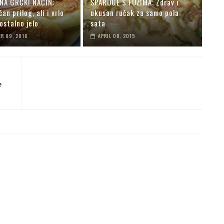
NA GRČKI NAČIN:
ŠPAROGE S FUŽIMA: Zdrav i
an prilog, ali i vrlo
ukusan ručak za samo pola
ostalno jelo
sata
R 09, 2016
APRIL 08, 2015
e