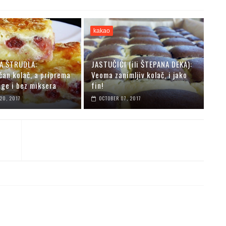
kakao
A ŠTRUDLA:
JASTUČIĆI (ili ŠTEPANA DEKA):
čan kolač, a priprema
Veoma zanimljiv kolač, i jako
age i bez miksera
fin!
20, 2017
OCTOBER 07, 2017