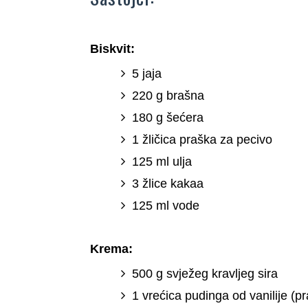
Biskvit:
5 jaja
220 g brašna
180 g šećera
1 žličica praška za pecivo
125 ml ulja
3 žlice kakaa
125 ml vode
Krema:
500 g svježeg kravljeg sira
1 vrećica pudinga od vanilije (p