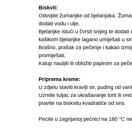
Biskvit:
Odvojite žumanjke od bjelanjaka. Žuman
dodati vodu i ulje.
Bjelanjke istući u čvrsti snijeg te dodat
kašikom bjelanjke lagano umiješati u s
Brašno, prašak za pečenje i kakao izmije
promiješati.
Kalup nauljiti ili obložiti papirom za pečen
Priprema kreme:
U zdjelu staviti kravlji sir, puding od van
Uzmite tuljac za ukrašavanje torti ili vr
pravite na biskvitu kvadratiće od sira.
Pecite u zagrijanoj pećnici na 180 °C ne