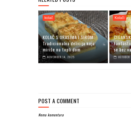
kolač
Kolači
KOLAČ S ORASIMA I SIROM:
CIGANSK
Tradicionalna delicija koja
Fantasti
miriše na topli dom
se bez v
NOVEMBER 14, 2025
OCTOBER 
POST A COMMENT
Nema komentara