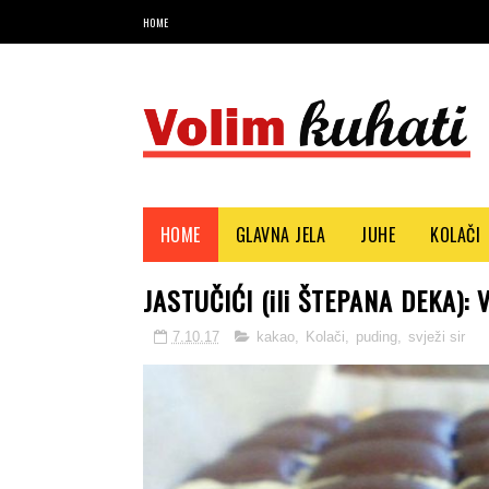
HOME
Najbolji recepti i savjeti
HOME
GLAVNA JELA
JUHE
KOLAČI
JASTUČIĆI (ili ŠTEPANA DEKA): Ve
7.10.17
kakao
,
Kolači
,
puding
,
svježi sir