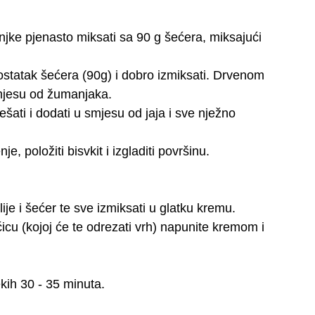
jke pjenasto miksati sa 90 g šećera, miksajući
i ostatak šećera (90g) i dobro izmiksati. Drvenom
mjesu od žumanjaka.
šati i dodati u smjesu od jaja i sve nježno
je, položiti bisvkit i izgladiti površinu.
ilije i šećer te sve izmiksati u glatku kremu.
ećicu (kojoj će te odrezati vrh) napunite kremom i
kih 30 - 35 minuta.