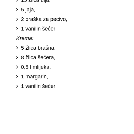
5 jaja,
2 praška za pecivo,
1 vanilin šećer
Krema:
5 žlica brašna,
8 žlica šećera,
0,5 l mlijeka,
1 margarin,
1 vanilin šećer