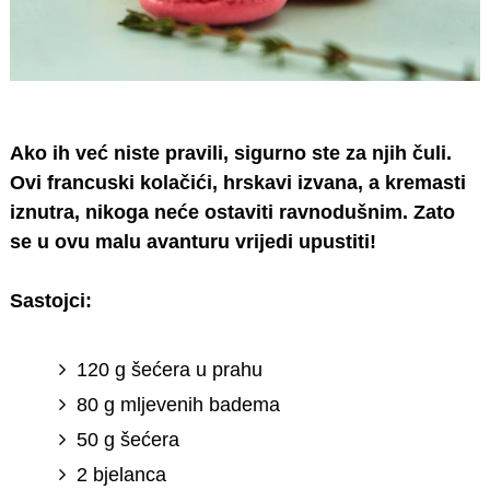
Ako ih već niste pravili, sigurno ste za njih čuli.
Ovi francuski kolačići, hrskavi izvana, a kremasti
iznutra, nikoga neće ostaviti ravnodušnim. Zato
se u ovu malu avanturu vrijedi upustiti!
Sastojci:
120 g šećera u prahu
80 g mljevenih badema
50 g šećera
2 bjelanca