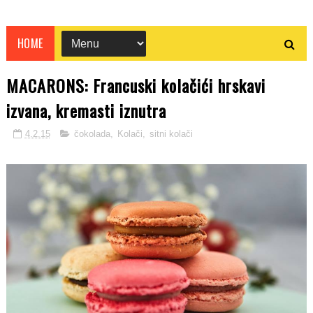
HOME
MACARONS: Francuski kolačići hrskavi
izvana, kremasti iznutra
4.2.15
čokolada
,
Kolači
,
sitni kolači