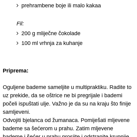
prehrambene boje ili malo kakaa
Fil:
200 g mliječne čokolade
100 ml vrhnja za kuhanje
Priprema:
Oguljene bademe sameljite u multipraktiku. Radite to
uz prekide, da se oštrice ne bi pregrijale i bademi
počeli ispuštati ulje. Važno je da su na kraju što finije
samljeveni.
Odvojiti bjelanca od žumanaca. Pomiješati mljevene
bademe sa šećerom u prahu. Zatim mljevene
bademe i šećer u prahu prosijte i odstranite krupnije