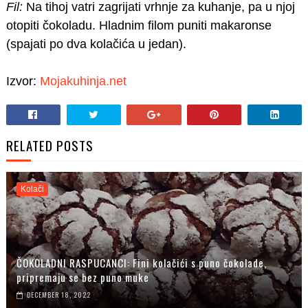
Fil:
Na tihoj vatri zagrijati vrhnje za kuhanje, pa u njoj
otopiti čokoladu. Hladnim filom puniti makaronse
(spajati po dva kolačića u jedan).
Izvor:
Mojakuhinja.net
RELATED POSTS
Kolači
ČOKOLADNI RASPUCANCI: Fini kolačići s puno čokolade,
pripremaju se bez puno muke
DECEMBER 18, 2022