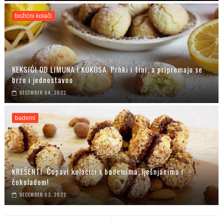
božićni kolači
KEKSIĆI OD LIMUNA I KOKOSA: Prhki i fini, a pripremaju se
brzo i jednostavno
DECEMBER 04, 2022
bademi
KREŠENTI: Čupavi kolačići s bademima, lješnjacima i
čokoladom!
DECEMBER 03, 2022